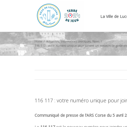
La Ville de Lu
Home
/
Actualités
,
Informations pratiques
,
News
/
116 117 : votre numéro unique pour joindre un médecin de garde en
116 117 : votre numéro unique pour jo
Communiqué de presse de l’ARS Corse du 5 avril 
Le
116 117
est le nouveau numéro pour joindre un