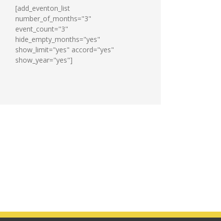
[add_eventon_list
number_of_months="3"
event_count="3"
hide_empty_months="yes"
show_limit="yes" accord="yes"
show_year="yes"]
PLU
Cérémonie
:
des
Moments
bacheliers
de
le
concertation
29
juillet