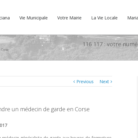
cciana
Vie Municipale
Votre Mairie
La Vie Locale
Maria
116 117 : votre num
 Corse
Previous
Next
indre un médecin de garde en Corse
2017
 médecin généraliste de garde aux heures de fermeture