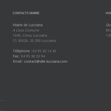
et
de
CONTACTS MAIRIE
HO
médiation
Mairie de Lucciana
Du 
A Casa Cumuna
8h
1045, Corsu Lucciana
13
CS 30026, 20 290 Lucciana
Téléphone :
04 95 30 14 30
Fax :
04 95 38 33 94
Email :
contact@ville-lucciana.com