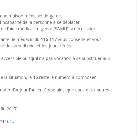
u une maison médicale de garde,
 d’incapacité de la personne à se déplacer
s de l’aide médicale urgente (SAMU) si nécessaire.
santé, le médecin du
116 117
vous conseille et vous
ir du samedi midi et les jours fériés.
 accessible puisqu’il n’a pas vocation à se substituer aux
e la situation, le
15
reste le numéro à composer.
ter d’aujourd’hui en Corse ainsi que dans deux autres
 fin 2017.
fr/1161…