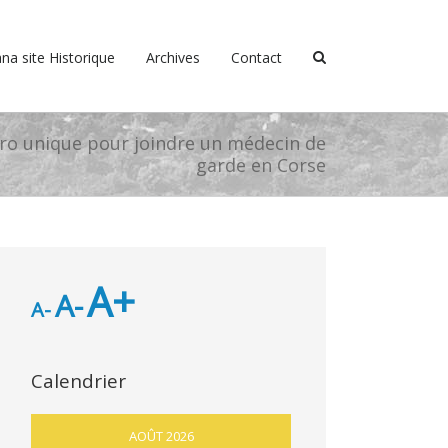
na site Historique
Archives
Contact
éro unique pour joindre un médecin de
garde en Corse
A+
A-
A-
Calendrier
AOÛT 2026