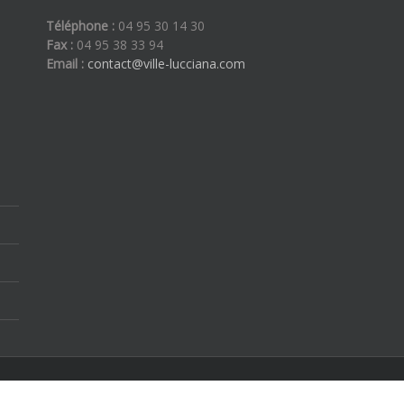
Téléphone :
04 95 30 14 30
Fax :
04 95 38 33 94
Email :
contact@ville-lucciana.com
ous droits réservés | By
Etoilevega