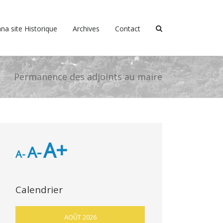
na site Historique
Archives
Contact
Permanence des adjoints au maire
A+
A-
A-
Calendrier
AOÛT 2026