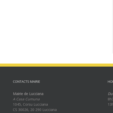
CONTACTS MAIRIE
HO
Mairie de Lucciana
Du 
A Casa Cumuna
8h
1045, Corsu Lucciana
13
CS 30026, 20 290 Lucciana