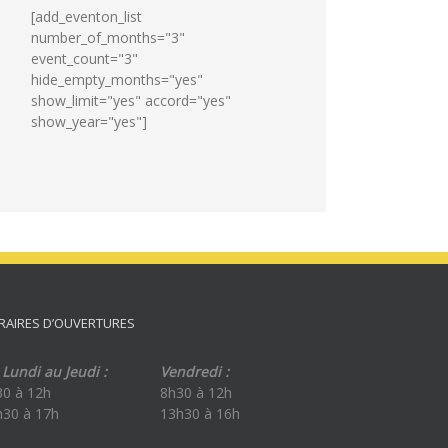
[add_eventon_list
number_of_months="3"
event_count="3"
hide_empty_months="yes"
show_limit="yes" accord="yes"
show_year="yes"]
RAIRES D’OUVERTURES
Lundi au Jeudi :
Vendredi :
30 à 12h
8h30 à 12h
h30 à 17h
13h30 à 16h