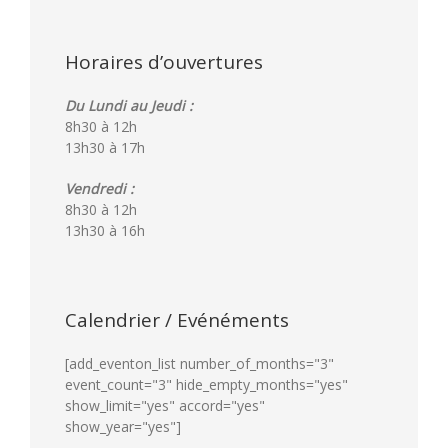
Horaires d’ouvertures
Du Lundi au Jeudi :
8h30 à 12h
13h30 à 17h
Vendredi :
8h30 à 12h
13h30 à 16h
Calendrier / Evénéments
[add_eventon_list number_of_months="3"
event_count="3" hide_empty_months="yes"
show_limit="yes" accord="yes"
show_year="yes"]