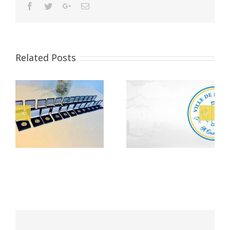
Facebook
Twitter
Google+
Email
Related Posts
Musée de Mariana :
PLU : Moments de
Agent d’accueil et de
concertation
médiation