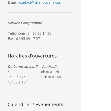
Email :
contact@ville-lucciana.com
Service Comptabilité.
Téléphone :
04 95 30 14 36
Fax :
04 95 39 17 57
PLU
Cérémonie
:
des
Moments
bacheliers
Horaires d’ouvertures
de
le
concertation
29
juillet
Du Lundi au Jeudi
Vendredi :
2026
:
8h30 à 12h
8h30 à 12h
13h30 à 16h
13h30 à 17h
Calendrier / Evénéments