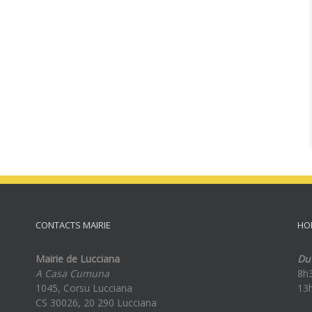
CONTACTS MAIRIE
HO
Mairie de Lucciana
Du 
A Casa Cumuna
8h
1045, Corsu Lucciana
13
CS 30026, 20 290 Lucciana