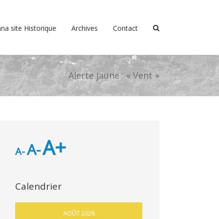
na site Historique
Archives
Contact
Alerte jaune : « Vent »
A+
A-
A-
Calendrier
AOÛT 2026