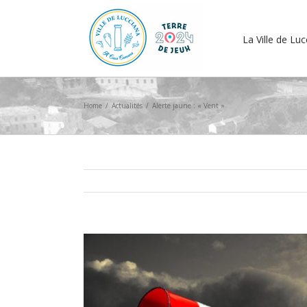
La Ville de Lu
Home
/
Actualités
/
Alerte jaune : « Vent »
View
Larger
Image