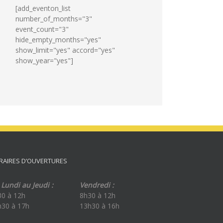
[add_eventon_list
number_of_months="3"
event_count="3"
hide_empty_months="yes"
show_limit="yes" accord="yes"
show_year="yes"]
RAIRES D’OUVERTURES
Lundi au Jeudi :
Vendredi :
30 à 12h
8h30 à 12h
h30 à 17h
13h30 à 16h