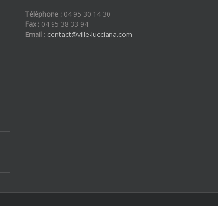
Téléphone :
04 95 30 14 30
Fax :
04 95 38 33 94
Email :
contact@ville-lucciana.com
ous droits réservés | By
Etoilevega