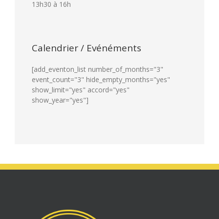
13h30 à 16h
Calendrier / Evénéments
[add_eventon_list number_of_months="3"
event_count="3" hide_empty_months="yes"
show_limit="yes" accord="yes"
show_year="yes"]