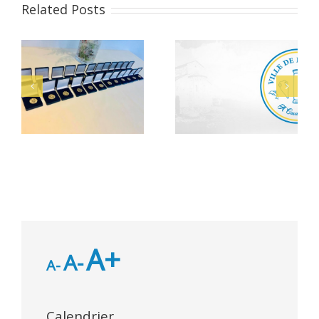
Related Posts
Alerte Canicule –
let
Bacheliers 2026
CCAS
A+
A-
A-
Calendrier