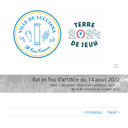
Bal et feu d’artifice du 14 aout 2022
Home
/
Actualités
,
Informations pratiques
,
News
/
Bal et feu d’artifice du 14 aout 2022
Previous
Next