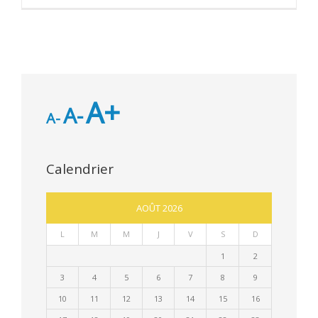
A+
A-
A-
Calendrier
AOÛT 2026
L
M
M
J
V
S
D
1
2
3
4
5
6
7
8
9
10
11
12
13
14
15
16