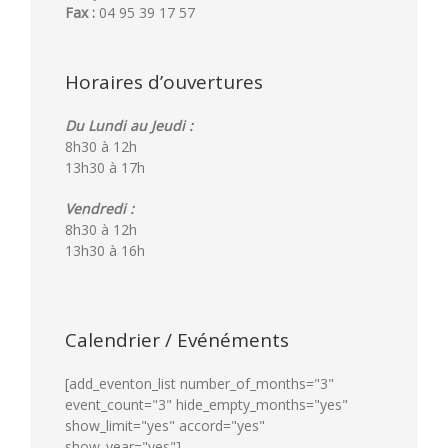
Fax :
04 95 39 17 57
Horaires d’ouvertures
Du Lundi au Jeudi :
8h30 à 12h
13h30 à 17h
Vendredi :
8h30 à 12h
13h30 à 16h
Calendrier / Evénéments
[add_eventon_list number_of_months="3"
event_count="3" hide_empty_months="yes"
show_limit="yes" accord="yes"
show_year="yes"]