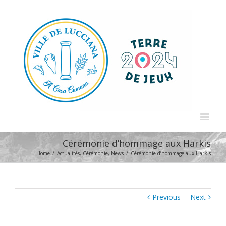
Cérémonie d’hommage aux Harkis
Home
/
Actualités
,
Cérémonie
,
News
/
Cérémonie d’hommage aux Harkis
Previous
Next