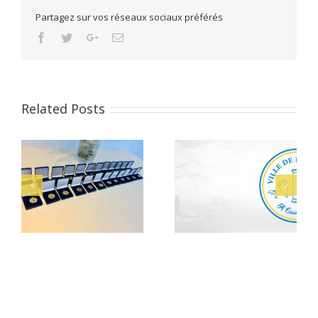
Partagez sur vos réseaux sociaux préférés
Facebook
Twitter
Google+
Email
Related Posts
Alerte Canicule –
et
Bacheliers 2026
CCAS