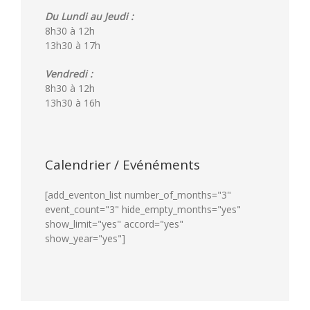
Du Lundi au Jeudi :
8h30 à 12h
13h30 à 17h
Vendredi :
8h30 à 12h
13h30 à 16h
Calendrier / Evénéments
[add_eventon_list number_of_months="3"
event_count="3" hide_empty_months="yes"
show_limit="yes" accord="yes"
show_year="yes"]