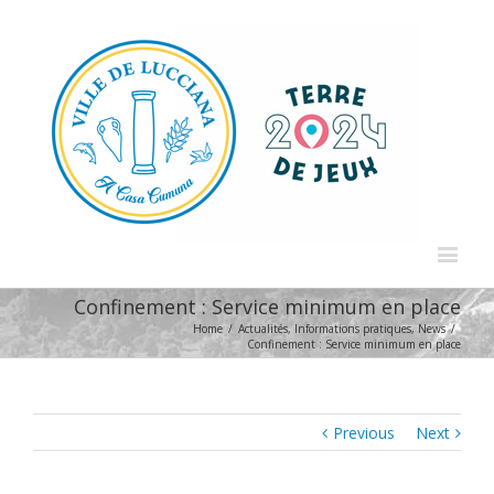
Confinement : Service minimum en place
Home
/
Actualités
,
Informations pratiques
,
News
/
Confinement : Service minimum en place
Previous
Next