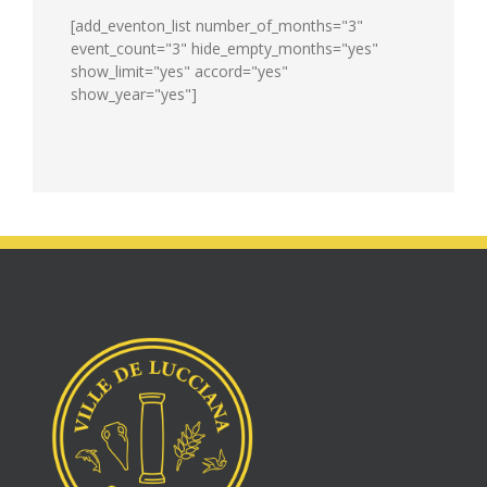
[add_eventon_list number_of_months="3"
event_count="3" hide_empty_months="yes"
show_limit="yes" accord="yes"
show_year="yes"]