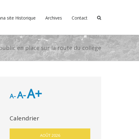
na site Historique
Archives
Contact
public en place sur la route du collège
A+
A-
A-
Calendrier
AOÛT 2026