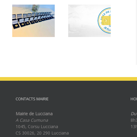
nts
Cérémonie des
Bacheliers 2026
tion
bacheliers le 29
juillet 2026
CONTACTS MAIRIE
HO
Mairie de Lucciana
Du 
A Casa Cumuna
8h
1045, Corsu Lucciana
13
CS 30026, 20 290 Lucciana