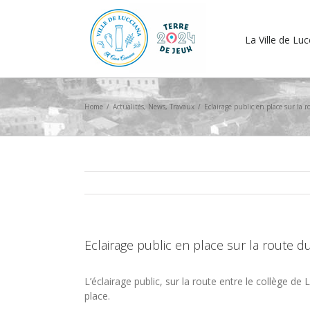
La Ville de Lu
Home
/
Actualités
,
News
,
Travaux
/
Eclairage public en place sur la r
Eclairage public en place sur la route d
L’éclairage public, sur la route entre le collège de
place.