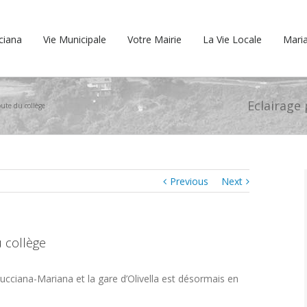
cciana
Vie Municipale
Votre Mairie
La Vie Locale
Maria
Eclairage 
oute du collège
Previous
Next
u collège
 Lucciana-Mariana et la gare d’Olivella est désormais en