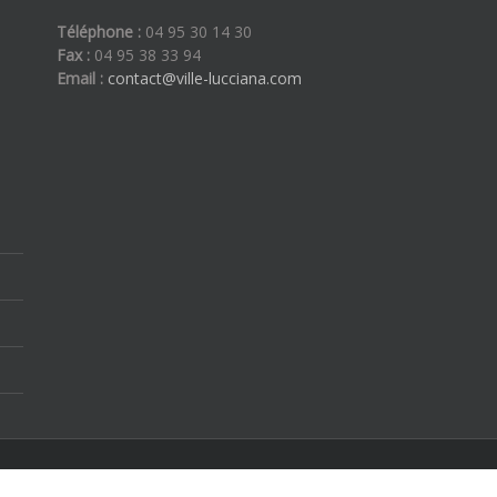
Téléphone :
04 95 30 14 30
Fax :
04 95 38 33 94
Email :
contact@ville-lucciana.com
ous droits réservés | By
Etoilevega