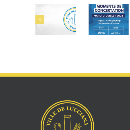
Alerte Canicule –
Musée de
PLU : Mome
CCAS
Mariana : Agent
de concerta
d’accueil et de
médiation