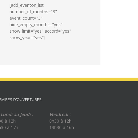
[add_eventon_list
number_of_months="3"
event_count="3"
hide_empty_months="yes"
show_limit="yes" accord="yes"
show_year="yes"]
RAIRES D’OUVERTURES
Lundi au Jeudi :
Vendredi :
30 à 12h
8h30 à 12h
h30 à 17h
13h30 à 16h