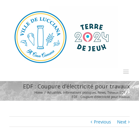
EDF : Coupure d’électricité pour travaux
Home
/
Actualités
,
Informations pratiques
,
News
,
Travaux EDF
/
EDF : Coupure d’électricité pour travaux
Previous
Next