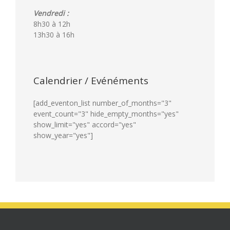
Vendredi :
8h30 à 12h
13h30 à 16h
Calendrier / Evénéments
[add_eventon_list number_of_months="3"
event_count="3" hide_empty_months="yes"
show_limit="yes" accord="yes"
show_year="yes"]