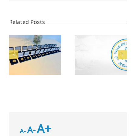
Related Posts
Alerte Canicule –
let
Bacheliers 2026
CCAS
A+
A-
A-