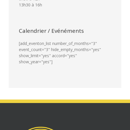
13h30 à 16h
Calendrier / Evénéments
[add_eventon_list number_of_months="3"
event_count="3" hide_empty_months="yes"
show_limit="yes" accord="yes"
show_year="yes"]