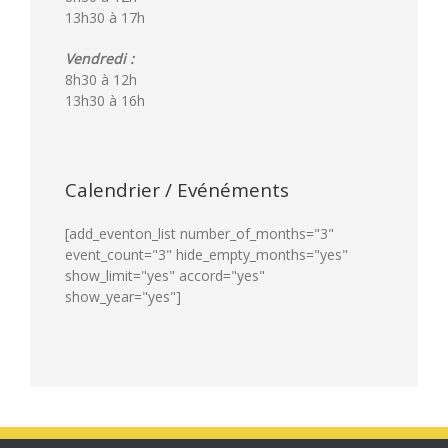
13h30 à 17h
Vendredi :
8h30 à 12h
13h30 à 16h
Calendrier / Evénéments
[add_eventon_list number_of_months="3"
event_count="3" hide_empty_months="yes"
show_limit="yes" accord="yes"
show_year="yes"]