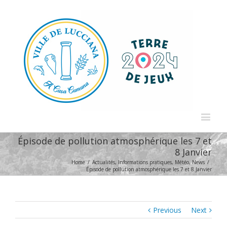
Épisode de pollution atmosphérique les 7 et
8 Janvier
Home
/
Actualités
,
Informations pratiques
,
Météo
,
News
/
Épisode de pollution atmosphérique les 7 et 8 Janvier
Previous
Next