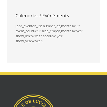
Calendrier / Evénéments
[add_eventon_list number_of_months="3"
event_count="3" hide_empty_months="yes"
show_limit="yes" accord="yes"
show_year="yes"]