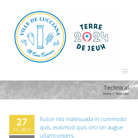
Technical
Home
/
Technical
Fusce nisi malesuada in commodo
27
quis, euismod quis orci on augue
11, 2012
ullamcorpers.