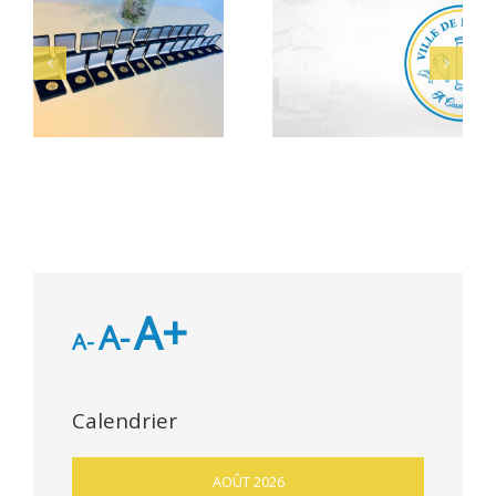
Alerte Canicule –
let
Bacheliers 2026
CCAS
A+
A-
A-
Calendrier
AOÛT 2026