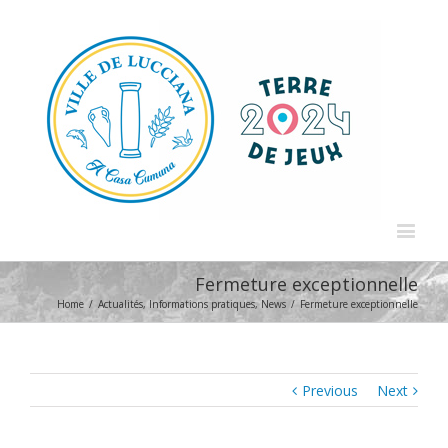
Fermeture exceptionnelle
Home
/
Actualités
,
Informations pratiques
,
News
/
Fermeture exceptionnelle
Previous
Next