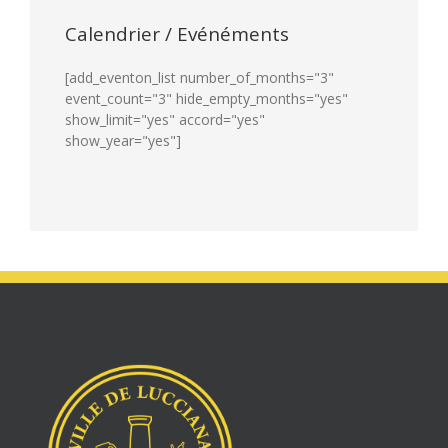
Calendrier / Evénéments
[add_eventon_list number_of_months="3"
event_count="3" hide_empty_months="yes"
show_limit="yes" accord="yes"
show_year="yes"]