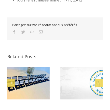
Jours fériés : musée fermé : 11/11, 25/12
Partagez sur vos réseaux sociaux préférés
Facebook
Twitter
Google+
Email
Related Posts
Alerte Canicule –
let
Bacheliers 2026
CCAS