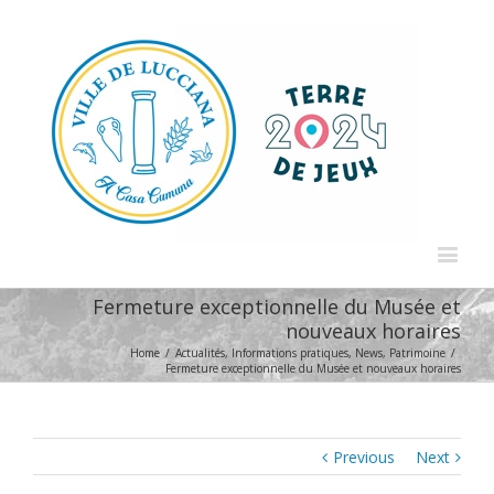
Fermeture exceptionnelle du Musée et
nouveaux horaires
Home
/
Actualités
,
Informations pratiques
,
News
,
Patrimoine
/
Fermeture exceptionnelle du Musée et nouveaux horaires
Previous
Next