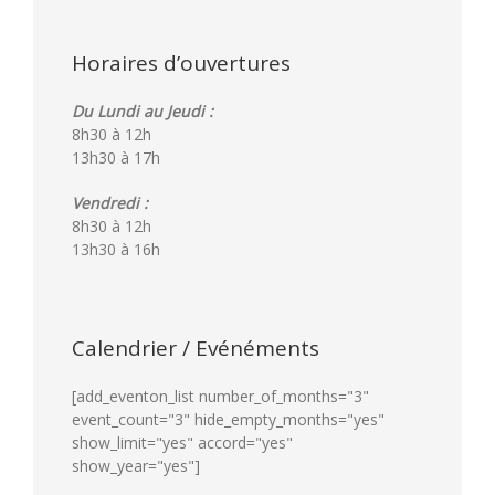
Horaires d’ouvertures
Du Lundi au Jeudi :
8h30 à 12h
13h30 à 17h
Vendredi :
8h30 à 12h
13h30 à 16h
Calendrier / Evénéments
[add_eventon_list number_of_months="3"
event_count="3" hide_empty_months="yes"
show_limit="yes" accord="yes"
show_year="yes"]