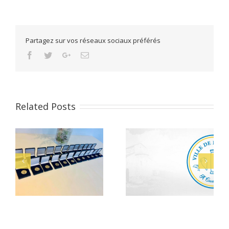
Partagez sur vos réseaux sociaux préférés
Facebook
Twitter
Google+
Email
Related Posts
Alerte Canicule –
let
Bacheliers 2026
CCAS