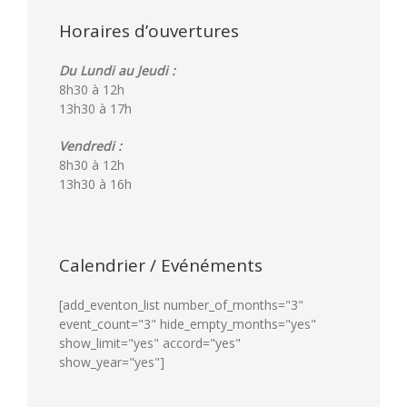
Horaires d’ouvertures
Du Lundi au Jeudi :
8h30 à 12h
13h30 à 17h
Vendredi :
8h30 à 12h
13h30 à 16h
Calendrier / Evénéments
[add_eventon_list number_of_months="3"
event_count="3" hide_empty_months="yes"
show_limit="yes" accord="yes"
show_year="yes"]