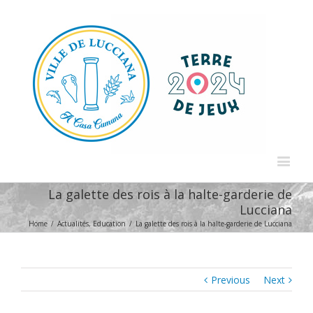
La galette des rois à la halte-garderie de
Lucciana
Home
/
Actualités
,
Education
/
La galette des rois à la halte-garderie de Lucciana
Previous
Next