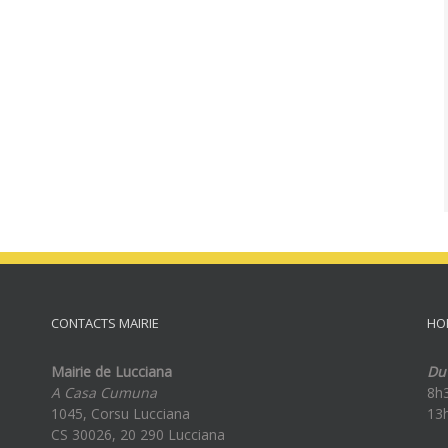
CONTACTS MAIRIE
HO
Mairie de Lucciana
Du 
A Casa Cumuna
8h
1045, Corsu Lucciana
13
CS 30026, 20 290 Lucciana