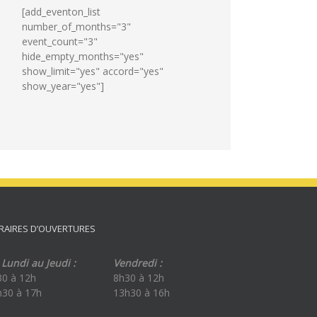
[add_eventon_list
number_of_months="3"
event_count="3"
hide_empty_months="yes"
show_limit="yes" accord="yes"
show_year="yes"]
RAIRES D’OUVERTURES
Lundi au Jeudi :
Vendredi :
30 à 12h
8h30 à 12h
h30 à 17h
13h30 à 16h