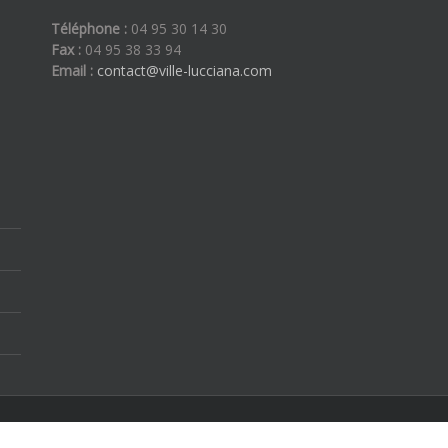
Téléphone :
04 95 30 14 30
Fax :
04 95 38 33 94
Email :
contact@ville-lucciana.com
ous droits réservés | By
Etoilevega