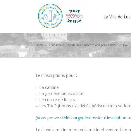
La Ville de Lu
Home
/
La vie Locale
/
Modalités d’inscriptions pour l’année 2015-2
Les inscriptions pour :
– La cantine
– La garderie périscolaire
– Le centre de loisirs
– Les T.A.P (temps d’activités périscolaires) se fero
(Vous pouvez télécharger le dossier d’inscription a
Les lundis matin, mercredis matin et vendredis mat