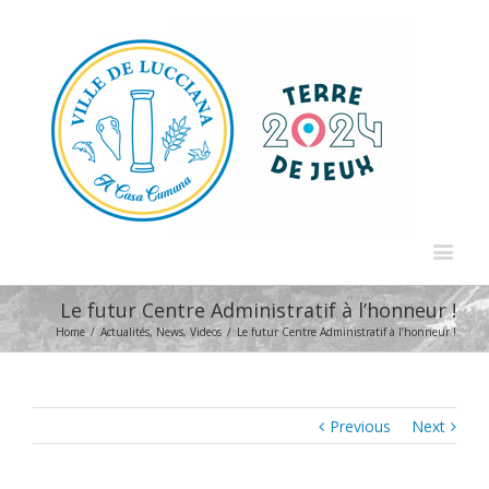
Le futur Centre Administratif à l’honneur !
Home
/
Actualités
,
News
,
Videos
/
Le futur Centre Administratif à l’honneur !
Previous
Next