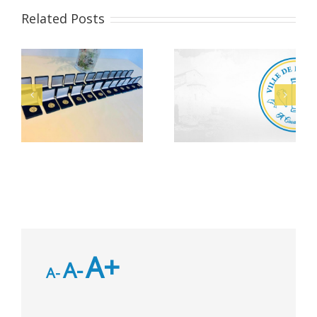
Related Posts
Alerte Canicule –
let
Bacheliers 2026
CCAS
A+
A-
A-