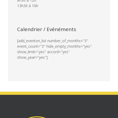
8h30 à 12h
13h30 à 16h
Calendrier / Evénéments
[add_eventon_list number_of_months="3"
event_count="3" hide_empty_months="yes"
show_limit="yes" accord="yes"
show_year="yes"]