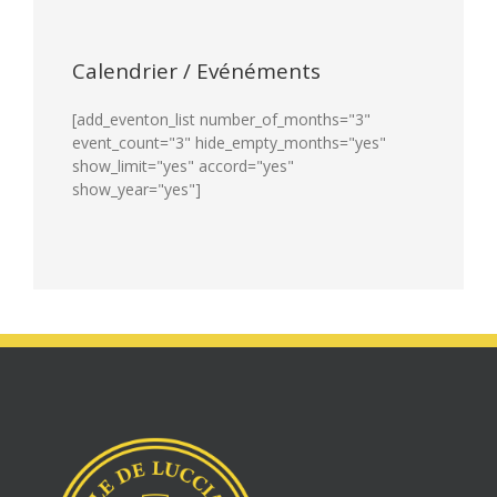
Calendrier / Evénéments
[add_eventon_list number_of_months="3"
event_count="3" hide_empty_months="yes"
show_limit="yes" accord="yes"
show_year="yes"]