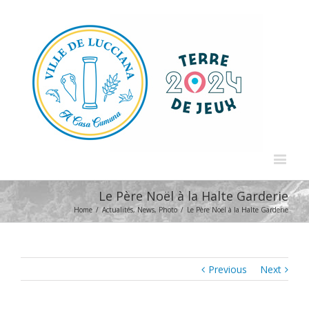
Le Père Noël à la Halte Garderie
Home
/
Actualités
,
News
,
Photo
/
Le Père Noël à la Halte Garderie
Previous
Next