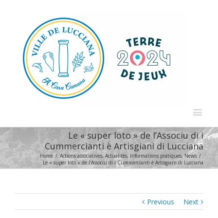
Le « super loto » de l’Associu di i
Cummercianti è Artisgiani di Lucciana
Home
/
Actions associatives
,
Actualités
,
Informations pratiques
,
News
/
Le « super loto » de l’Associu di i Cummercianti è Artisgiani di Lucciana
Previous
Next