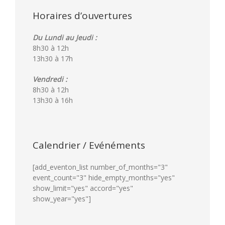
Horaires d’ouvertures
Du Lundi au Jeudi :
8h30 à 12h
13h30 à 17h
Vendredi :
8h30 à 12h
13h30 à 16h
Calendrier / Evénéments
[add_eventon_list number_of_months="3"
event_count="3" hide_empty_months="yes"
show_limit="yes" accord="yes"
show_year="yes"]