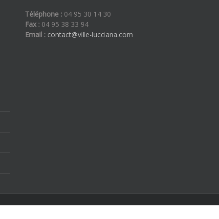
Téléphone :
04 95 30 14 30
Fax :
04 95 38 33 94
Email :
contact@ville-lucciana.com
ous droits réservés | By
Etoilevega