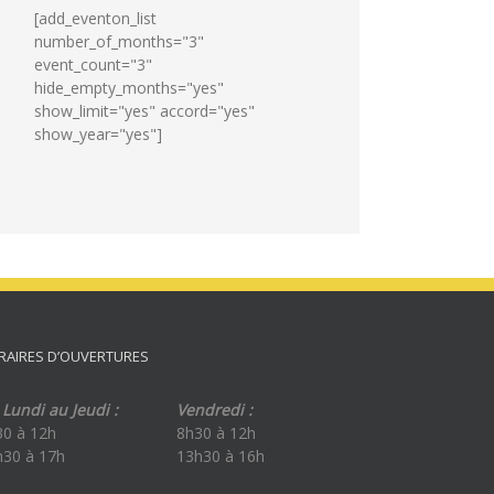
[add_eventon_list
number_of_months="3"
event_count="3"
hide_empty_months="yes"
show_limit="yes" accord="yes"
show_year="yes"]
RAIRES D’OUVERTURES
Lundi au Jeudi :
Vendredi :
30 à 12h
8h30 à 12h
h30 à 17h
13h30 à 16h