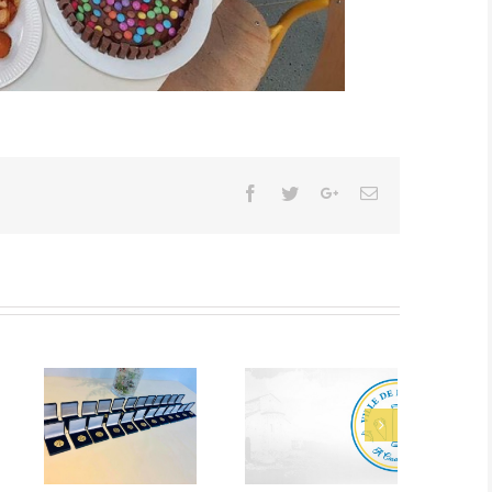
Facebook
Twitter
Google+
Email
Alerte Canicule –
CCAS