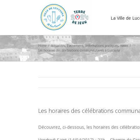
La Ville de Lu
Home
/
Actualités
,
Evénement
,
Informations pratiques
,
News
/
Les horaires des célébrations communautaires à Lucciana
Les horaires des célébrations communa
Découvrez, ci-dessous, les horaires des célébrat
Vendredi Saint (14/04/2017) : 21h – Chemin de Croi