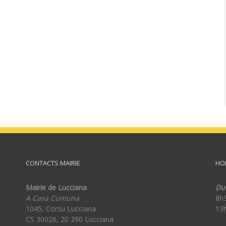
CONTACTS MAIRIE
HO
Mairie de Lucciana
Du 
A Casa Cumuna
8h
1045, Corsu Lucciana
13
CS 30026, 20 290 Lucciana