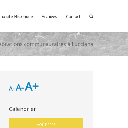
na site Historique
Archives
Contact
lébrations communautaires à Lucciana
A+
A-
A-
Calendrier
AOÛT 2026