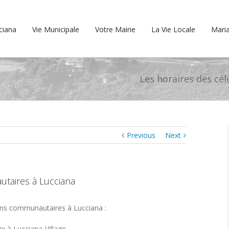
cciana
Vie Municipale
Votre Mairie
La Vie Locale
Maria
Les horaires des cé
Previous
Next
utaires à Lucciana
ions communautaires à Lucciana :
x à Lucciana-Village.