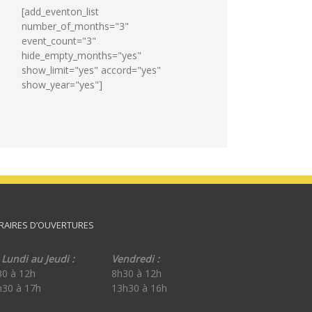
[add_eventon_list
number_of_months="3"
event_count="3"
hide_empty_months="yes"
show_limit="yes" accord="yes"
show_year="yes"]
RAIRES D’OUVERTURES
Lundi au Jeudi :
Vendredi :
30 à 12h
8h30 à 12h
h30 à 17h
13h30 à 16h