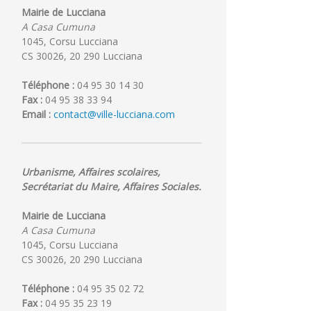
Mairie de Lucciana
A Casa Cumuna
1045, Corsu Lucciana
CS 30026, 20 290 Lucciana
Téléphone :
04 95 30 14 30
Fax :
04 95 38 33 94
Email :
contact@ville-lucciana.com
Urbanisme, Affaires scolaires,
Secrétariat du Maire, Affaires Sociales.
Mairie de Lucciana
A Casa Cumuna
PLU
Cérémonie
1045, Corsu Lucciana
:
des
CS 30026, 20 290 Lucciana
Moments
bacheliers
de
le
Téléphone :
04 95 35 02 72
concertation
29
Fax :
04 95 35 23 19
juillet