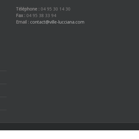
Téléphone :
04 95 30 14 30
Fax :
04 95 38 33 94
Email :
contact@ville-lucciana.com
ous droits réservés | By
Etoilevega