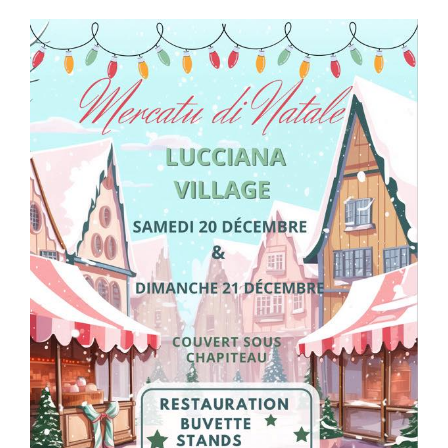
View
Larger
Image