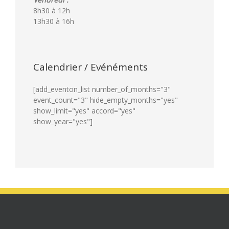
8h30 à 12h
13h30 à 16h
Calendrier / Evénéments
[add_eventon_list number_of_months="3"
event_count="3" hide_empty_months="yes"
show_limit="yes" accord="yes"
show_year="yes"]