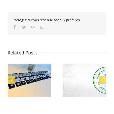
Partagez sur vos réseaux sociaux préférés
Facebook
Twitter
Google+
Email
Related Posts
Alerte Canicule –
let
Bacheliers 2026
CCAS