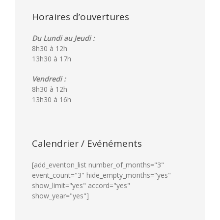
Horaires d’ouvertures
Du Lundi au Jeudi :
8h30 à 12h
13h30 à 17h
Vendredi :
8h30 à 12h
13h30 à 16h
Calendrier / Evénéments
[add_eventon_list number_of_months="3"
event_count="3" hide_empty_months="yes"
show_limit="yes" accord="yes"
show_year="yes"]