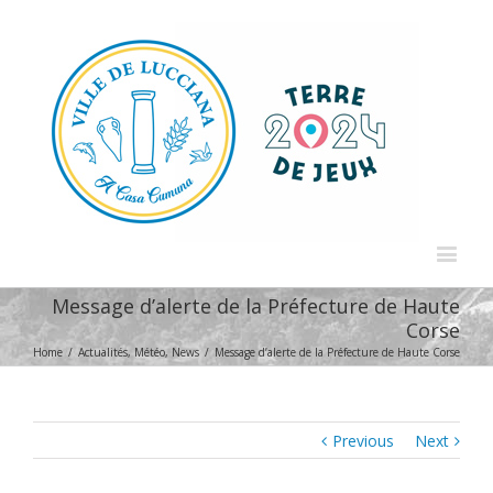
Message d’alerte de la Préfecture de Haute
Corse
Home
/
Actualités
,
Météo
,
News
/
Message d’alerte de la Préfecture de Haute Corse
Previous
Next