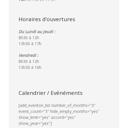
Horaires d’ouvertures
Du Lundi au Jeudi :
8h30 à 12h
13h30 à 17h
Vendredi :
8h30 à 12h
13h30 à 16h
Calendrier / Evénéments
[add_eventon_list number_of_months="3"
event_count="3" hide_empty_months="yes"
show_limit="yes" accord="yes"
show_year="yes"]