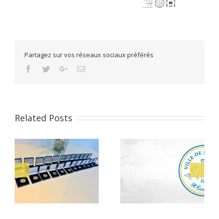
Partagez sur vos réseaux sociaux préférés
Facebook
Twitter
Google+
Email
Related Posts
Musée de Mariana 
Alerte Canicule –
26
Agent d’accueil et d
CCAS
médiation