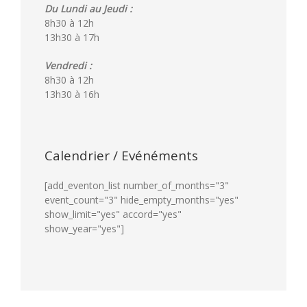
Du Lundi au Jeudi :
8h30 à 12h
13h30 à 17h
Vendredi :
8h30 à 12h
13h30 à 16h
Calendrier / Evénéments
[add_eventon_list number_of_months="3"
event_count="3" hide_empty_months="yes"
show_limit="yes" accord="yes"
show_year="yes"]