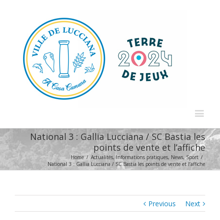
National 3 : Gallia Lucciana / SC Bastia les
points de vente et l’affiche
Home
/
Actualités
,
Informations pratiques
,
News
,
Sport
/
National 3 : Gallia Lucciana / SC Bastia les points de vente et l’affiche
Previous
Next