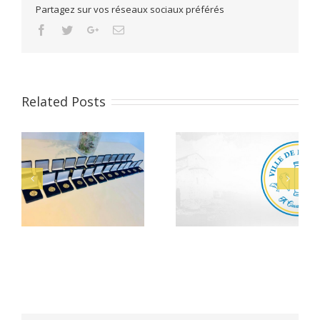
Partagez sur vos réseaux sociaux préférés
Facebook
Twitter
Google+
Email
Related Posts
Alerte Canicule –
let
Bacheliers 2026
CCAS