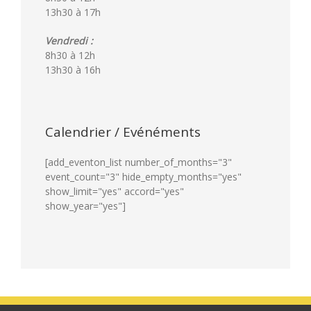
13h30 à 17h
Vendredi :
8h30 à 12h
13h30 à 16h
Calendrier / Evénéments
[add_eventon_list number_of_months="3"
event_count="3" hide_empty_months="yes"
show_limit="yes" accord="yes"
show_year="yes"]