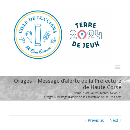
Orages – Message d’alerte de la Préfecture
de Haute Corse
Home
/
Actualités
,
Météo
,
News
/
Orages – Message d’alerte de la Préfecture de Haute Corse
Previous
Next