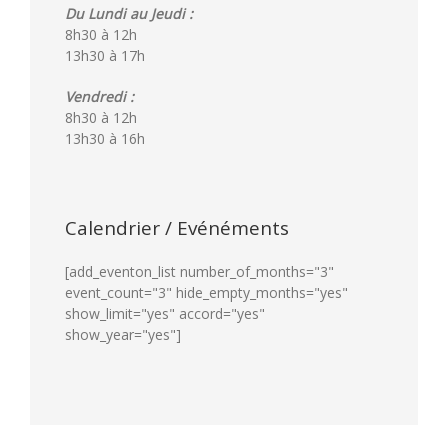
Du Lundi au Jeudi :
8h30 à 12h
13h30 à 17h
Vendredi :
8h30 à 12h
13h30 à 16h
Calendrier / Evénéments
[add_eventon_list number_of_months="3"
event_count="3" hide_empty_months="yes"
show_limit="yes" accord="yes"
show_year="yes"]