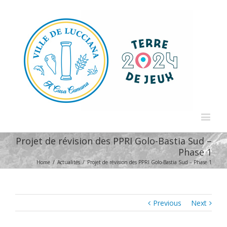
Projet de révision des PPRI Golo-Bastia Sud –
Phase 1
Home
/
Actualités
/
Projet de révision des PPRI Golo-Bastia Sud – Phase 1
Previous
Next