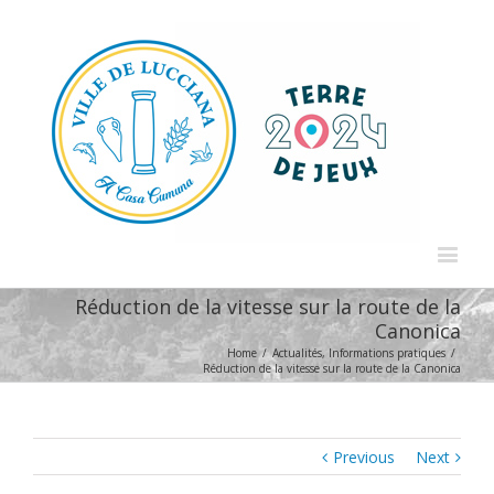
Réduction de la vitesse sur la route de la
Canonica
Home
/
Actualités
,
Informations pratiques
/
Réduction de la vitesse sur la route de la Canonica
Previous
Next