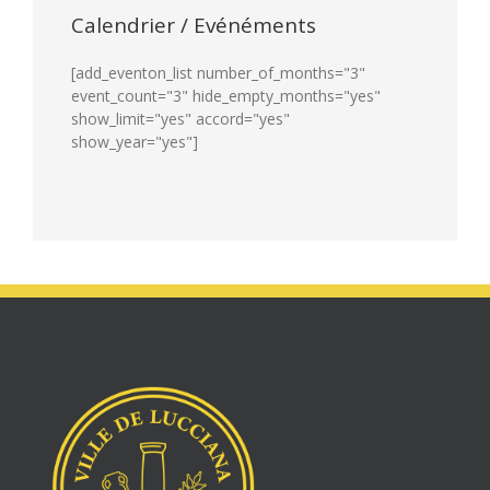
Calendrier / Evénéments
[add_eventon_list number_of_months="3"
event_count="3" hide_empty_months="yes"
show_limit="yes" accord="yes"
show_year="yes"]