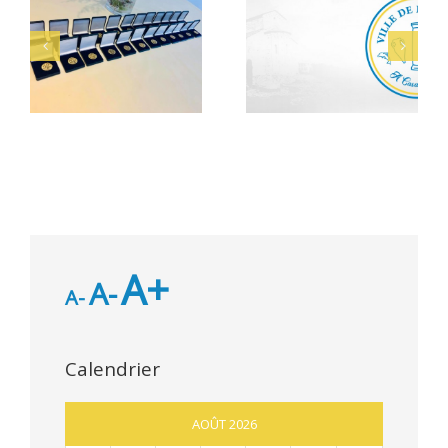
Alerte Canicule –
let
Bacheliers 2026
CCAS
A+
A-
A-
Calendrier
AOÛT 2026