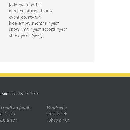
[add_eventon_list
number_of_months="3"
event_count="3"
hide_empty_months="yes"
show_limit="yes" accord="yes"
show_year="yes"]
RAIRES D’OUVERTURES
Lundi au Jeudi :
Vendredi :
30 à 12h
8h30 à 12h
h30 à 17h
13h30 à 16h