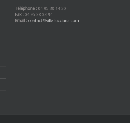
Téléphone :
04 95 30 14 30
Fax :
04 95 38 33 94
Email :
contact@ville-lucciana.com
ous droits réservés | By
Etoilevega