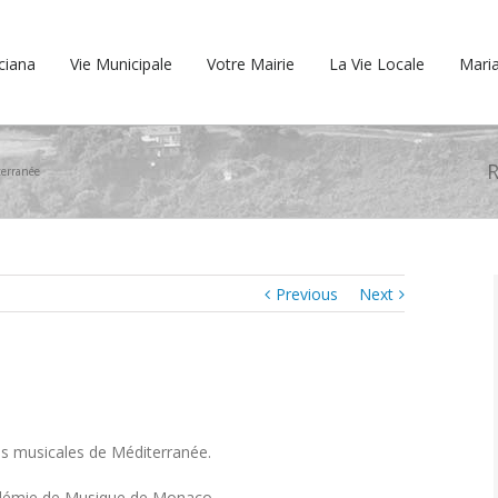
cciana
Vie Municipale
Votre Mairie
La Vie Locale
Maria
R
terranée
Previous
Next
es musicales de Méditerranée.
adémie de Musique de Monaco.