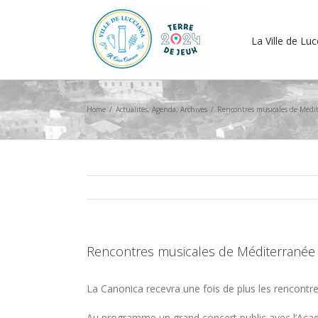
La Ville de Lu
Home
/
Actualités
,
Agenda
,
Archives
/
Rencontres musicales de Médi
Rencontres musicales de Méditerranée
La Canonica recevra une fois de plus les rencontr
Au programme un grand concert public avec l’Ac