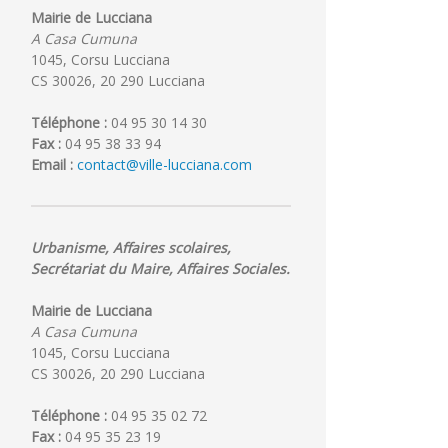
Mairie de Lucciana
A Casa Cumuna
1045, Corsu Lucciana
PLU
Cérémonie
CS 30026, 20 290 Lucciana
:
des
Moments
bacheliers
Téléphone :
04 95 30 14 30
de
le
Fax :
04 95 38 33 94
concertation
29
Email :
contact@ville-lucciana.com
juillet
2026
on
Urbanisme, Affaires scolaires,
Secrétariat du Maire, Affaires Sociales.
Mairie de Lucciana
A Casa Cumuna
1045, Corsu Lucciana
CS 30026, 20 290 Lucciana
Téléphone :
04 95 35 02 72
Fax :
04 95 35 23 19