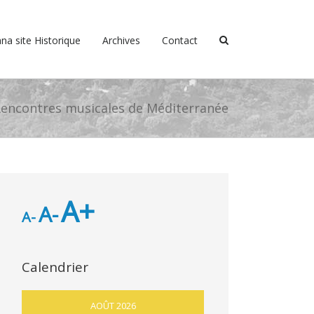
na site Historique
Archives
Contact
encontres musicales de Méditerranée
A+
A-
A-
Calendrier
AOÛT 2026