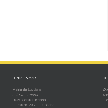
CONTACTS MAIRIE
HO
Mairie de Lucciana
Du 
A Casa Cumuna
8h
1045, Corsu Lucciana
13
CS 30026, 20 290 Lucciana