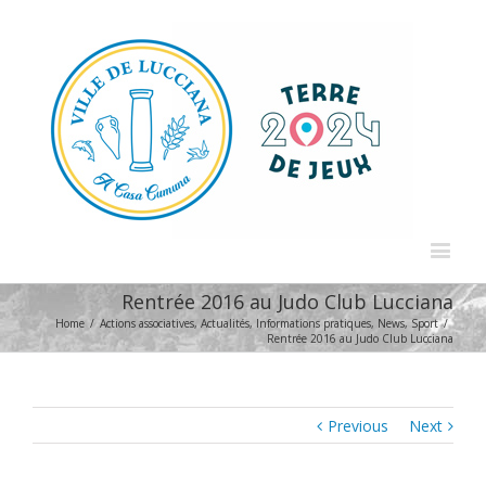
Rentrée 2016 au Judo Club Lucciana
Home
/
Actions associatives
,
Actualités
,
Informations pratiques
,
News
,
Sport
/
Rentrée 2016 au Judo Club Lucciana
Previous
Next