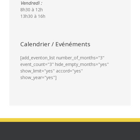
Vendredi :
8h30 à 12h
13h30 à 16h
Calendrier / Evénéments
[add_eventon_list number_of_months="3"
event_count="3" hide_empty_months="yes"
show_limit="yes" accord="yes"
show_year="yes"]