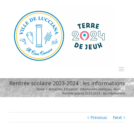
Rentrée scolaire 2023-2024 : les informations
Home
/
Actualités
,
Education
,
Informations pratiques
,
News
/
Rentrée scolaire 2023-2024 : les informations
Previous
Next