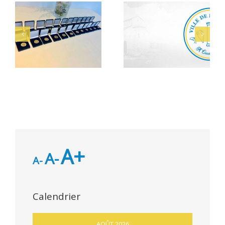
Alerte Canicule –
Bacheliers 2026
CCAS
A+
A-
A-
Calendrier
AOÛT 2026