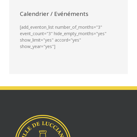
Calendrier / Evénéments
[add_eventon_list number_of_months="3"
event_count="3" hide_empty_months="yes"
show_limit="yes" accord="yes"
show_year="yes"]