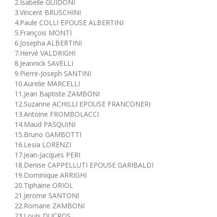
2.Isabelle GUIDONI
3.Vincent BRUSCHINI
4.Paule COLLI EPOUSE ALBERTINI
5.François MONTI
6.Josepha ALBERTINI
7.Hervé VALDRIGHI
8.Jeannick SAVELLI
9.Pierre-Joseph SANTINI
10.Aurelie MARCELLI
11.Jean Baptiste ZAMBONI
12.Suzanne ACHILLI EPOUSE FRANCONERI
13.Antoine FROMBOLACCI
14.Maud PASQUINI
15.Bruno GAMBOTTI
16.Lesia LORENZI
17.Jean-Jacques PERI
18.Denise CAPPELLUTI EPOUSE GARIBALDI
19.Dominique ARRIGHI
20.Tiphaine ORIOL
21.Jerome SANTONI
22.Romane ZAMBONI
23.Louis DUCROS