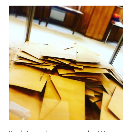
View
Larger
Image