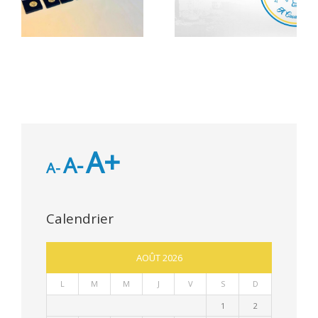
Bacheliers 2026
CCAS
A+
A-
A-
Calendrier
AOÛT 2026
L
M
M
J
V
S
D
1
2