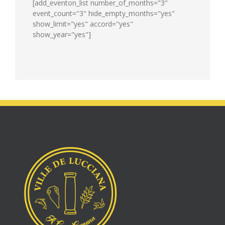
[add_eventon_list number_of_months="3"
event_count="3" hide_empty_months="yes"
show_limit="yes" accord="yes"
show_year="yes"]