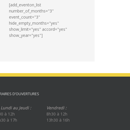
bacheliers
[add_eventon_list
le
number_of_months="3"
29
event_count="3"
juillet
hide_empty_months="yes"
2026
show_limit="yes" accord="yes"
show_year="yes"]
RAIRES D’OUVERTURES
Lundi au Jeudi :
Vendredi :
30 à 12h
8h30 à 12h
h30 à 17h
13h30 à 16h