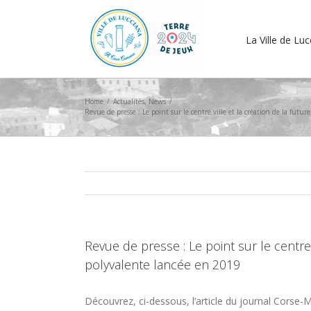
La Ville de Lu
Home
/
Actualités
,
News
/
Revue de presse : Le point sur le centre ville et la création de la futu
Revue de presse : Le point sur le centre v
polyvalente lancée en 2019
Découvrez, ci-dessous, l’article du journal Corse-M