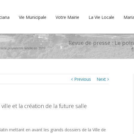
cciana
Vie Municipale
Votre Mairie
La Vie Locale
Maria
Revue de presse : Le point
f
re salle polyvalente lancée en 2019
Previous
Next
ille et la création de la future salle
atin mettant en avant les grands dossiers de la Ville de