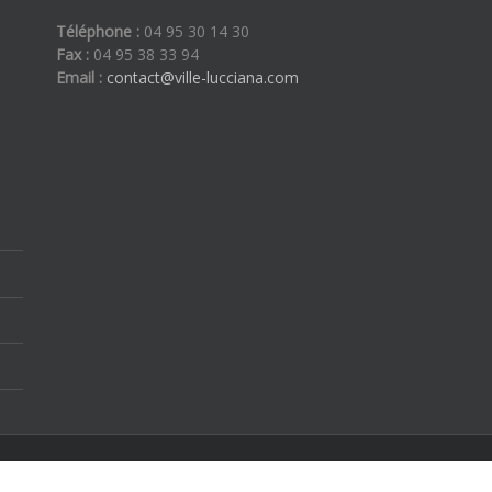
Téléphone :
04 95 30 14 30
Fax :
04 95 38 33 94
Email :
contact@ville-lucciana.com
ous droits réservés | By
Etoilevega