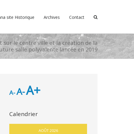
na site Historique
Archives
Contact
 sur le centre ville et la création de la
uture salle polyvalente lancée en 2019
A+
A-
A-
Calendrier
AOÛT 2026