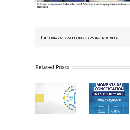
Partagez sur vos réseaux sociaux préférés
Related Posts
s
Alerte Canicule –
Bacheliers 2026
9
CCAS