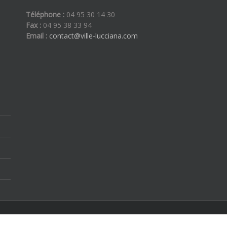
Téléphone :
04 95 30 14 30
Fax :
04 95 38 33 94
Email :
contact@ville-lucciana.com
ous droits réservés | By
Etoilevega