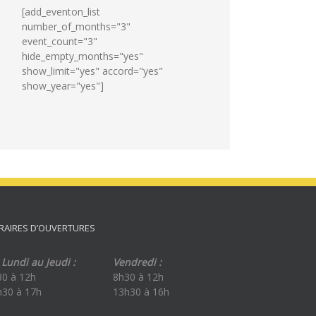
[add_eventon_list
number_of_months="3"
event_count="3"
hide_empty_months="yes"
show_limit="yes" accord="yes"
show_year="yes"]
RAIRES D’OUVERTURES
Lundi au Jeudi :
Vendredi :
30 à 12h
8h30 à 12h
h30 à 17h
13h30 à 16h