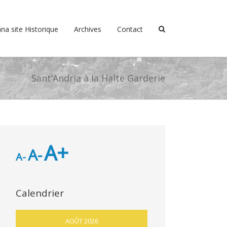
na site Historique
Archives
Contact
Sant’Andria à la Halte Garderie
A+
A-
A-
Calendrier
AOÛT 2026