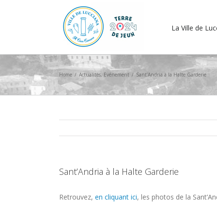
La Ville de Lu
Home
/
Actualités
,
Evénement
/
Sant’Andria à la Halte Garderie
Sant’Andria à la Halte Garderie
Retrouvez,
en cliquant ici
, les photos de la Sant’An