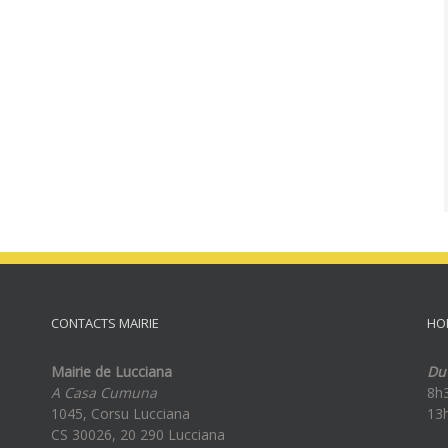
CONTACTS MAIRIE
HO
Mairie de Lucciana
Du 
A Casa Cumuna
8h
1045, Corsu Lucciana
13
CS 30026, 20 290 Lucciana