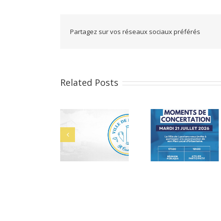
Partagez sur vos réseaux sociaux préférés
Related Posts
U : Moments
Cérémonie des
Bacheliers 2026
 concertation
bacheliers le 29
juillet 2026