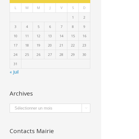
L
M
M
J
V
S
D
1
2
3
4
5
6
7
8
9
10
11
12
13
14
15
16
17
18
19
20
21
22
23
24
25
26
27
28
29
30
31
« Juil
Archives
Archives
PLU
Cérémonie

:
des
Moments
bacheliers
de
le
Contacts Mairie
concertation
29