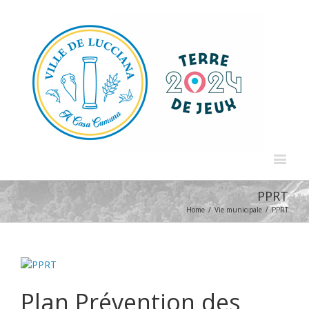
PPRT
Home
/
Vie municipale
/
PPRT
Plan Prévention des