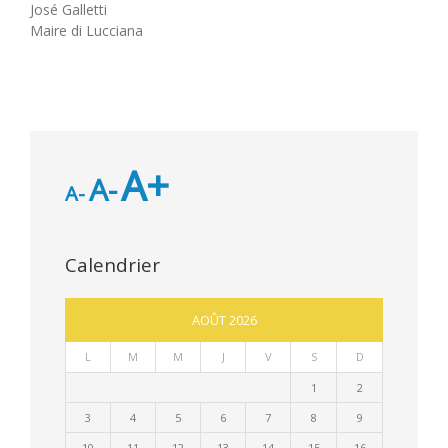
José Galletti
Maire di Lucciana
A+
A-
A-
Calendrier
AOÛT 2026
L
M
M
J
V
S
D
1
2
3
4
5
6
7
8
9
10
11
12
13
14
15
16