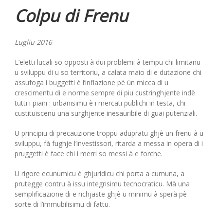
Colpu di Frenu
Lugliu 2016
L’eletti lucali so opposti à dui problemi à tempu chi limitanu
u sviluppu di u so territoriu, a calata maio di e dutazione chi
assufoga i buggetti è l’inflazione pè ùn micca di u
crescimentu di e norme sempre di piu custringhjente indè
tutti i piani : urbanisimu è i mercati publichi in testa, chi
custituiscenu una surghjente inesauribile di guai putenziali.
U principiu di precauzione troppu adupratu ghjè un frenu à u
sviluppu, fà fughje l’investissori, ritarda a messa in opera di i
pruggetti è face chi i merri so messi à e forche.
U rigore ecunumicu è ghjuridicu chi porta a cumuna, a
prutegge contru à issu integrisimu tecnocraticu. Mà una
semplificazione di e richjaste ghjè u minimu à sperà pè
sorte di l’immubilisimu di fattu.