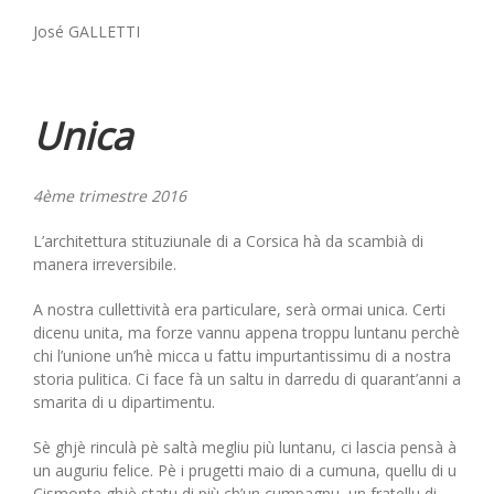
José GALLETTI
Unica
4ème trimestre 2016
L’architettura stituziunale di a Corsica hà da scambià di
manera irreversibile.
A nostra cullettività era particulare, serà ormai unica. Certi
dicenu unita, ma forze vannu appena troppu luntanu perchè
chi l’unione un’hè micca u fattu impurtantissimu di a nostra
storia pulitica. Ci face fà un saltu in darredu di quarant’anni a
smarita di u dipartimentu.
Sè ghjè rinculà pè saltà megliu più luntanu, ci lascia pensà à
un auguriu felice. Pè i prugetti maio di a cumuna, quellu di u
Cismonte ghjè statu di più ch’un cumpagnu, un fratellu di