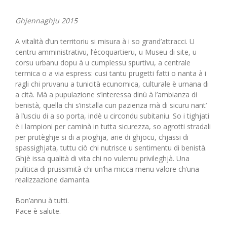
Ghjennaghju 2015
A vitalità d’un territoriu si misura à i so grand’attracci. U
centru amministrativu, l’écoquartieru, u Museu di site, u
corsu urbanu dopu à u cumplessu spurtivu, a centrale
termica o a via espress: cusi tantu prugetti fatti o nanta à i
ragli chi pruvanu a tunicità ecunomica, culturale è umana di
a cità. Mà a pupulazione s’interessa dinù à l’ambianza di
benistà, quella chi s’installa cun pazienza mà di sicuru nant’
à l’usciu di a so porta, indè u circondu subitaniu. So i tighjati
è i lampioni per caminà in tutta sicurezza, so agrotti stradali
per prutèghje si di a pioghja, arie di ghjocu, chjassi di
spassighjata, tuttu ciò chi nutrisce u sentimentu di benistà.
Ghjè issa qualità di vita chi no vulemu privileghjà. Una
pulitica di prussimità chi un’ha micca menu valore ch’una
realizzazione damanta.
Bon’annu à tutti.
Pace è salute.