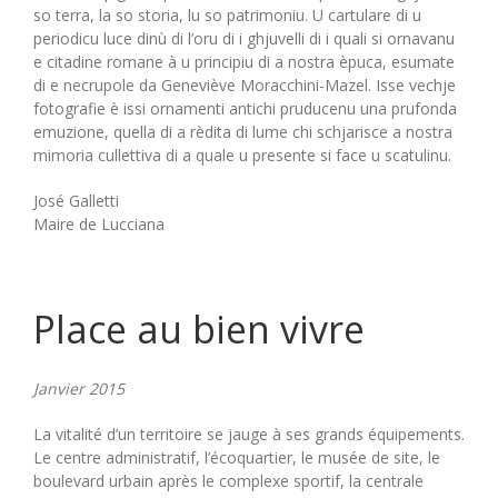
so terra, la so storia, lu so patrimoniu. U cartulare di u
periodicu luce dinù di l’oru di i ghjuvelli di i quali si ornavanu
e citadine romane à u principiu di a nostra èpuca, esumate
di e necrupole da Geneviève Moracchini-Mazel. Isse vechje
fotografie è issi ornamenti antichi pruducenu una prufonda
emuzione, quella di a rèdita di lume chi schjarisce a nostra
mimoria cullettiva di a quale u presente si face u scatulinu.
José Galletti
Maire de Lucciana
Place au bien vivre
Janvier 2015
La vitalité d’un territoire se jauge à ses grands équipements.
Le centre administratif, l’écoquartier, le musée de site, le
boulevard urbain après le complexe sportif, la centrale