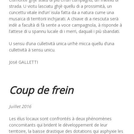
strada. U viotu lasciatu ghjè quellu di a prossimità, un
cuncettu vitale ind’un’ isula fatta da a natura cume una
musaïca di territorii inchjarati. A chiave di a riesciuta serà
indè a facultà di fà sente a voce campagnola, à risponde à
l’attese di u spannu lucale di i merri, daquali i più sbandati.
U sensu d’una culletività unica un’hè micca quellu d’una
culletività à sensu unicu.
José GALLETTI
Coup de frein
Juillet 2016
Les élus locaux sont confrontés à deux phénomènes
concomitants qui brident le développement de leur
territoire, la baisse drastique des dotations qui asphyxie les