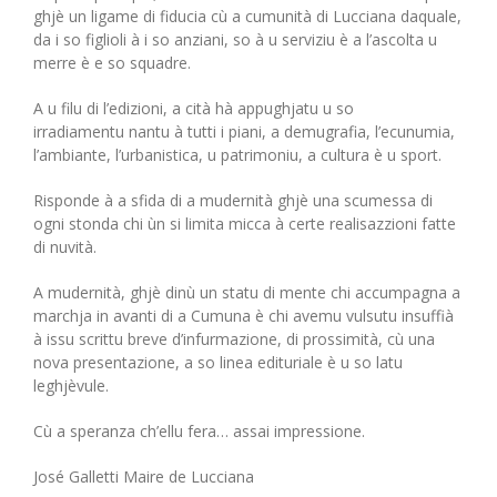
ghjè un ligame di fiducia cù a cumunità di Lucciana daquale,
da i so figlioli à i so anziani, so à u serviziu è a l’ascolta u
merre è e so squadre.
A u filu di l’edizioni, a cità hà appughjatu u so
irradiamentu nantu à tutti i piani, a demugrafia, l’ecunumia,
l’ambiante, l’urbanistica, u patrimoniu, a cultura è u sport.
Risponde à a sfida di a mudernità ghjè una scumessa di
ogni stonda chi ùn si limita micca à certe realisazzioni fatte
di nuvità.
A mudernità, ghjè dinù un statu di mente chi accumpagna a
marchja in avanti di a Cumuna è chi avemu vulsutu insuffià
à issu scrittu breve d’infurmazione, di prossimità, cù una
nova presentazione, a so linea edituriale è u so latu
leghjèvule.
Cù a speranza ch’ellu fera… assai impressione.
José Galletti Maire de Lucciana