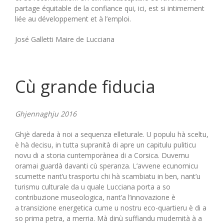
partage équitable de la confiance qui, ici, est si intimement
liée au développement et à l’emploi.
José Galletti Maire de Lucciana
Cù grande fiducia
Ghjennaghju 2016
Ghjè dareda à noi a sequenza elleturale. U populu hà sceltu,
è hà decisu, in tutta supranità di apre un capitulu puliticu
novu di a storia cuntemporànea di a Corsica. Duvemu
oramai guardà davanti cù speranza. L’avvene ecunomicu
scumette nant’u trasportu chi hà scambiatu in ben, nant’u
turismu culturale da u quale Lucciana porta a so
contribuzione museologica, nant’a l’innovazione è
a transizione energetica cume u nostru eco-quartieru è di a
so prima petra, a merria. Mà dinù suffiandu mudernità à a