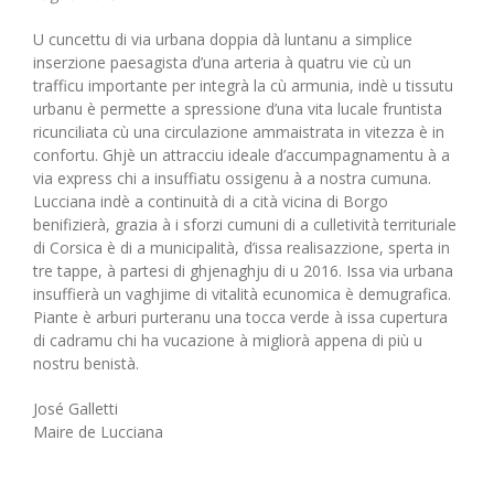
U cuncettu di via urbana doppia dà luntanu a simplice
inserzione paesagista d’una arteria à quatru vie cù un
trafficu importante per integrà la cù armunia, indè u tissutu
urbanu è permette a spressione d’una vita lucale fruntista
ricunciliata cù una circulazione ammaistrata in vitezza è in
confortu. Ghjè un attracciu ideale d’accumpagnamentu à a
via express chi a insuffiatu ossigenu à a nostra cumuna.
Lucciana indè a continuità di a cità vicina di Borgo
benifizierà, grazia à i sforzi cumuni di a culletività territuriale
di Corsica è di a municipalità, d’issa realisazzione, sperta in
tre tappe, à partesi di ghjenaghju di u 2016. Issa via urbana
insuffierà un vaghjime di vitalità ecunomica è demugrafica.
Piante è arburi purteranu una tocca verde à issa cupertura
di cadramu chi ha vucazione à migliorà appena di più u
nostru benistà.
José Galletti
Maire de Lucciana