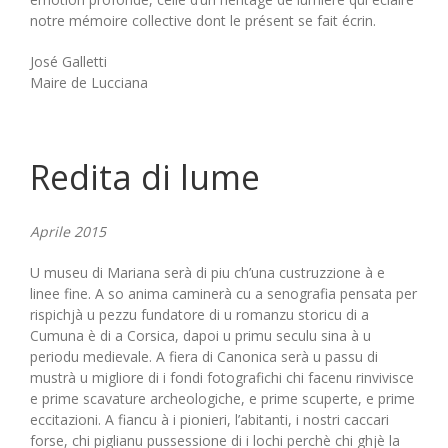
notre mémoire collective dont le présent se fait écrin.
José Galletti
Maire de Lucciana
Redita di lume
Aprile 2015
U museu di Mariana serà di piu ch’una custruzzione à e
linee fine. A so anima caminerà cu a senografia pensata per
rispichjà u pezzu fundatore di u romanzu storicu di a
Cumuna è di a Corsica, dapoi u primu seculu sina à u
periodu medievale. A fiera di Canonica serà u passu di
mustrà u migliore di i fondi fotografichi chi facenu rinvivisce
e prime scavature archeologiche, e prime scuperte, e prime
eccitazioni. A fiancu à i pionieri, l’abitanti, i nostri caccari
forse, chi piglianu pussessione di i lochi perchè chi ghjè la