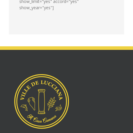
show_limit="yes" accord="yes"
show_year="yes"]