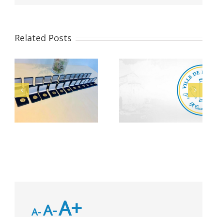
Related Posts
Alerte Canicule –
let
Bacheliers 2026
CCAS
A+
A-
A-