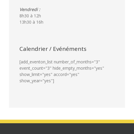
Vendredi :
8h30 à 12h
13h30 à 16h
Calendrier / Evénéments
[add_eventon_list number_of_months="3"
event_count="3" hide_empty_months="yes"
show_limit="yes" accord="yes"
show_year="yes"]