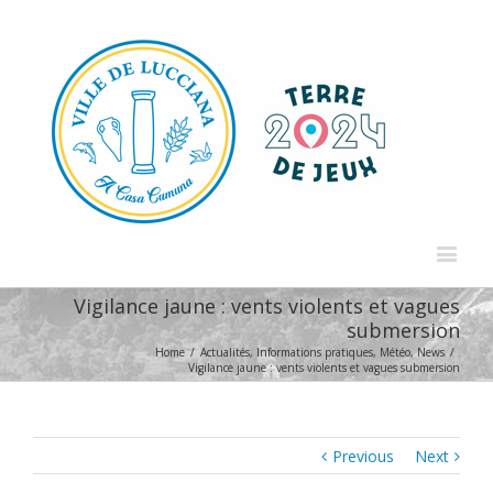
Vigilance jaune : vents violents et vagues
submersion
Home
/
Actualités
,
Informations pratiques
,
Météo
,
News
/
Vigilance jaune : vents violents et vagues submersion
Previous
Next