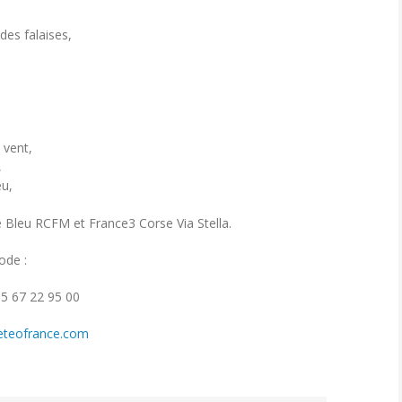
des falaises,
 vent,
,
eu,
ce Bleu RCFM et France3 Corse Via Stella.
sode :
05 67 22 95 00
meteofrance.com