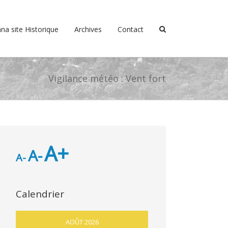
na site Historique
Archives
Contact
Vigilance météo : Vent fort
A+
A-
A-
Calendrier
AOÛT 2026