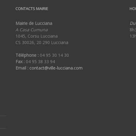
de
CONTACTS MAIRIE
HO
médiation
Mairie de Lucciana
Du 
A Casa Cumuna
8h
1045, Corsu Lucciana
13
CS 30026, 20 290 Lucciana
Téléphone :
04 95 30 14 30
Fax :
04 95 38 33 94
Email :
contact@ville-lucciana.com