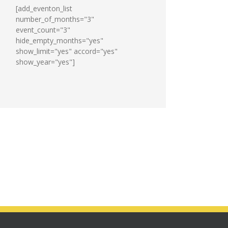
[add_eventon_list
number_of_months="3"
event_count="3"
hide_empty_months="yes"
show_limit="yes" accord="yes"
show_year="yes"]
Cérémonie
des
bacheliers
le
29
juillet
2026