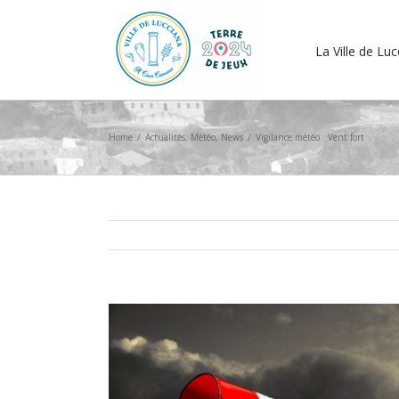
La Ville de Lu
Home
/
Actualités
,
Météo
,
News
/
Vigilance météo : Vent fort
View
Larger
Image