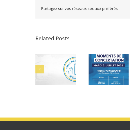
Partagez sur vos réseaux sociaux préférés
Related Posts
 des
Alerte Canicule –
Bacheliers 2026
le 29
CCAS
026