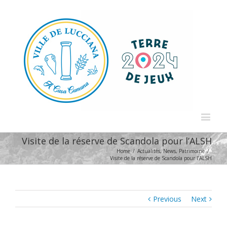
Visite de la réserve de Scandola pour l’ALSH
Home
/
Actualités
,
News
,
Patrimoine
/
Visite de la réserve de Scandola pour l’ALSH
Previous
Next