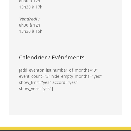
8h30 à 12h
13h30 à 17h
Vendredi :
8h30 à 12h
13h30 à 16h
Calendrier / Evénéments
[add_eventon_list number_of_months="3"
event_count="3" hide_empty_months="yes"
show_limit="yes" accord="yes"
show_year="yes"]