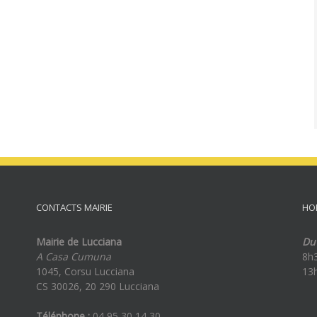
CONTACTS MAIRIE
HO
Mairie de Lucciana
Du 
A Casa Cumuna
8h
1045, Corsu Lucciana
13
CS 30026, 20 290 Lucciana
Téléphone :
04 95 30 14 30