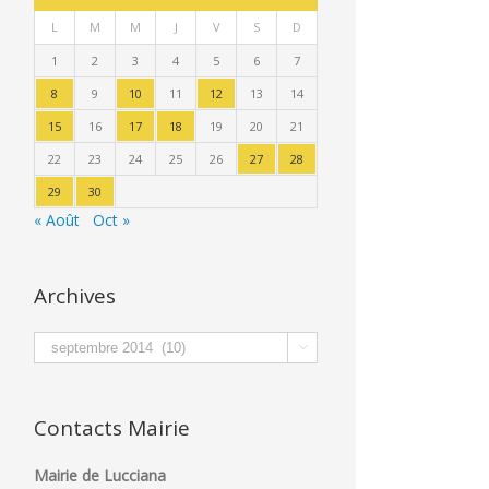
L
M
M
J
V
S
D
1
2
3
4
5
6
7
8
9
10
11
12
13
14
15
16
17
18
19
20
21
22
23
24
25
26
27
28
29
30
« Août
Oct »
Archives
Archives

Contacts Mairie
Mairie de Lucciana