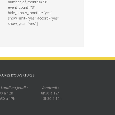
number_of_months="3"
event_count="3"
hide_empty_months="yes"
show_limit="yes" accord="yes"
show_year="yes"]
RAIRES D’OUVERTURES
Lundi au Jeudi :
Vendredi :
30 à 12h
8h30 à 12h
h30 à 17h
13h30 à 16h