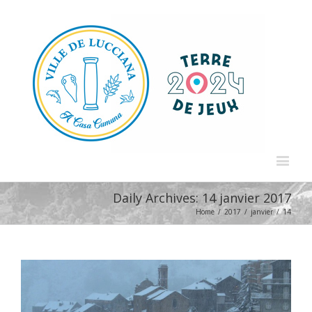
Daily Archives:
14 janvier 2017
Home
/
2017
/
janvier
/
14