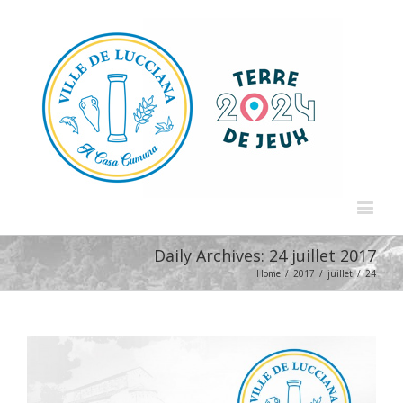
Daily Archives:
24 juillet 2017
Home
/
2017
/
juillet
/
24