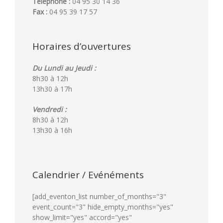
Téléphone :
04 95 30 14 36
Fax :
04 95 39 17 57
Horaires d’ouvertures
Du Lundi au Jeudi :
8h30 à 12h
13h30 à 17h
Vendredi :
8h30 à 12h
13h30 à 16h
Calendrier / Evénéments
[add_eventon_list number_of_months="3"
event_count="3" hide_empty_months="yes"
show_limit="yes" accord="yes"