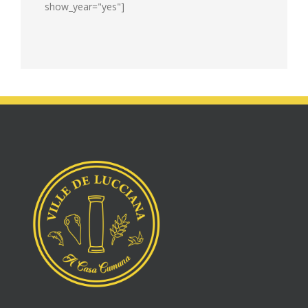
show_year="yes"]