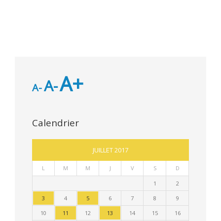
A+
A-
A-
Calendrier
JUILLET 2017
L
M
M
J
V
S
D
1
2
3
4
5
6
7
8
9
10
11
12
13
14
15
16