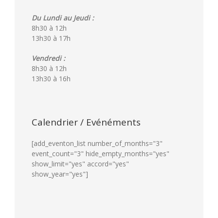
Du Lundi au Jeudi :
8h30 à 12h
13h30 à 17h
Vendredi :
8h30 à 12h
13h30 à 16h
Calendrier / Evénéments
[add_eventon_list number_of_months="3"
event_count="3" hide_empty_months="yes"
show_limit="yes" accord="yes"
show_year="yes"]