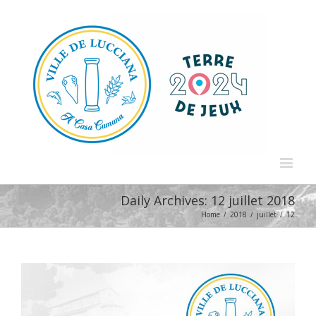
Daily Archives:
12 juillet 2018
Home
/
2018
/
juillet
/
12