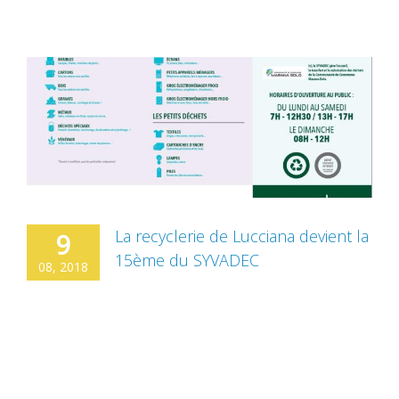
La recyclerie de Lucciana devient la
9
15ème du SYVADEC
08, 2018
Depuis le 1er aout 2018, la recyclerie de
Lucciana sur le territoire de la Communauté
de Communes de Marana-Golu devient la
15ème recyclerie du SYVADEC. Voici les
horaires d’ouverture : Du lundi au samedi de
7h à 12h30 et de 13h à 17h. Nouveau : le site est désormais