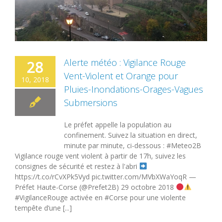
s
Alerte météo : Vigilance Rouge
28
Vent-Violent et Orange pour
10, 2018
Pluies-Inondations-Orages-Vagues
Submersions
Le préfet appelle la population au
confinement. Suivez la situation en direct,
minute par minute, ci-dessous : #Meteo2B
Vigilance rouge vent violent à partir de 17h, suivez les
consignes de sécurité et restez à l'abri
https://t.co/rCvXPk5Vyd pic.twitter.com/MVbXWaYoqR —
Préfet Haute-Corse (@Prefet2B) 29 octobre 2018
#VigilanceRouge activée en #Corse pour une violente
tempête d’une [...]