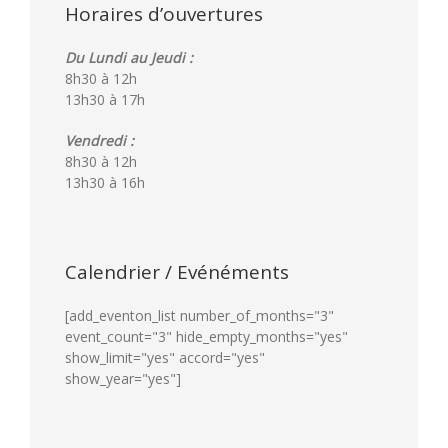
Horaires d’ouvertures
Du Lundi au Jeudi :
8h30 à 12h
13h30 à 17h
Vendredi :
8h30 à 12h
13h30 à 16h
Calendrier / Evénéments
[add_eventon_list number_of_months="3"
event_count="3" hide_empty_months="yes"
show_limit="yes" accord="yes"
show_year="yes"]