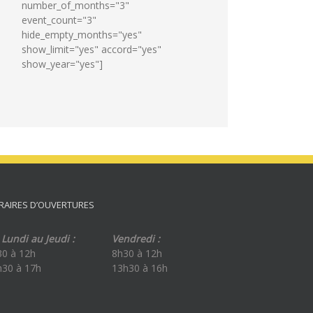
number_of_months="3"
event_count="3"
hide_empty_months="yes"
show_limit="yes" accord="yes"
show_year="yes"]
RAIRES D’OUVERTURES
Lundi au Jeudi :
Vendredi :
30 à 12h
8h30 à 12h
h30 à 17h
13h30 à 16h