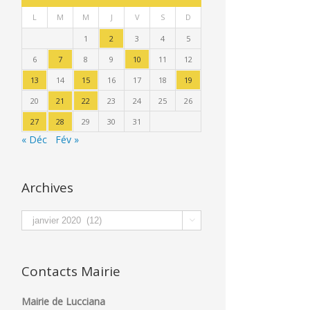
L
M
M
J
V
S
D
1
2
3
4
5
6
7
8
9
10
11
12
13
14
15
16
17
18
19
20
21
22
23
24
25
26
27
28
29
30
31
« Déc
Fév »
Archives
Archives

Contacts Mairie
Mairie de Lucciana