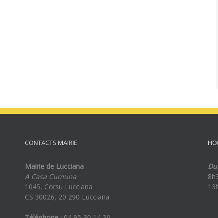
CONTACTS MAIRIE
HO
Mairie de Lucciana
Du 
A Casa Cumuna
8h
1045, Corsu Lucciana
13
CS 30026, 20 290 Lucciana
Téléphone :
04 95 30 14 30