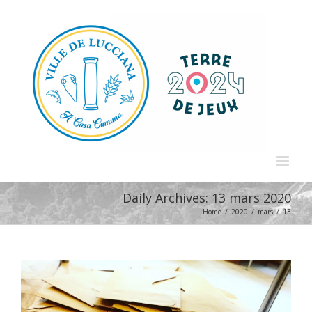
Daily Archives:
13 mars 2020
Home
/
2020
/
mars
/
13