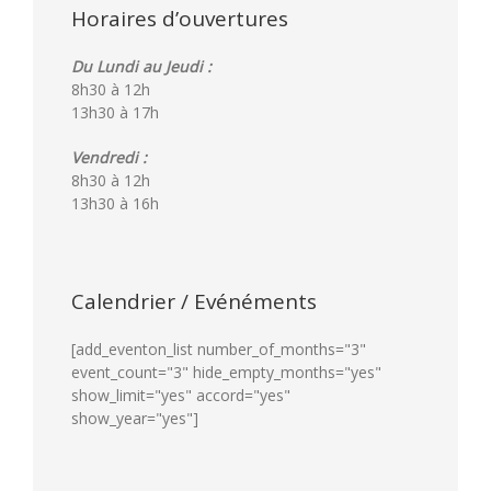
Horaires d’ouvertures
Du Lundi au Jeudi :
8h30 à 12h
13h30 à 17h
Vendredi :
8h30 à 12h
13h30 à 16h
Calendrier / Evénéments
[add_eventon_list number_of_months="3"
event_count="3" hide_empty_months="yes"
show_limit="yes" accord="yes"
show_year="yes"]